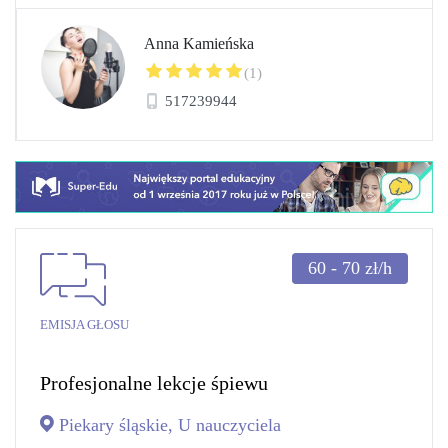
Anna Kamieńska
(1)
517239944
60 - 70
zł/h
EMISJA GŁOSU
Profesjonalne lekcje śpiewu
Piekary śląskie, U nauczyciela