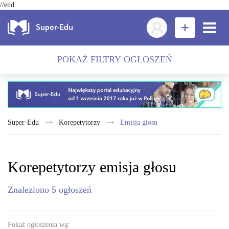
//end
POKAŻ FILTRY OGŁOSZEŃ
Super-Edu
Korepetytorzy
emisja głosu
Korepetytorzy emisja głosu
Znaleziono
5
ogłoszeń
Pokaż ogłoszenia wg: