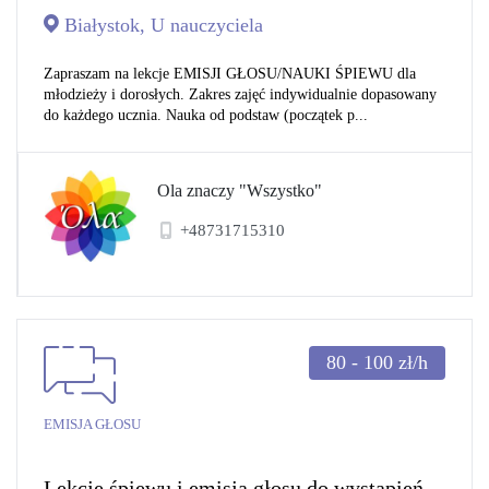
Białystok, U nauczyciela
Zapraszam na lekcje EMISJI GŁOSU/NAUKI ŚPIEWU dla
młodzieży i dorosłych. Zakres zajęć indywidualnie dopasowany
do każdego ucznia. Nauka od podstaw (początek p...
Ola znaczy "Wszystko"
+48731715310
80 - 100
zł/h
EMISJA GŁOSU
Lekcje śpiewu i emisja głosu do wystąpień