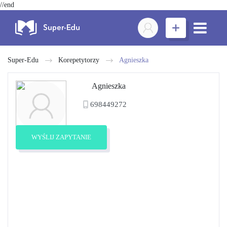
//end
Super-Edu
Korepetytorzy
Agnieszka
Agnieszka
698449272
WYŚLIJ ZAPYTANIE