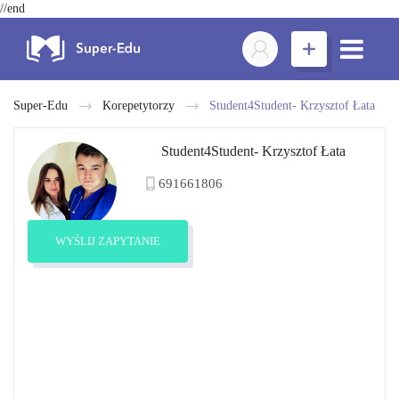
//end
Super-Edu
Korepetytorzy
Student4Student- Krzysztof Łata
Student4Student- Krzysztof Łata
691661806
WYŚLIJ ZAPYTANIE