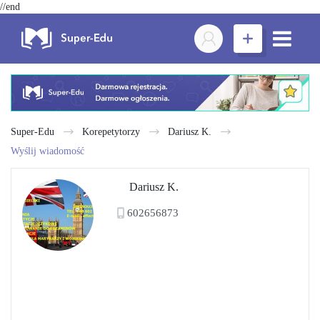
//end
Super-Edu
Korepetytorzy
Dariusz K.
Wyślij wiadomość
Dariusz K.
602656873