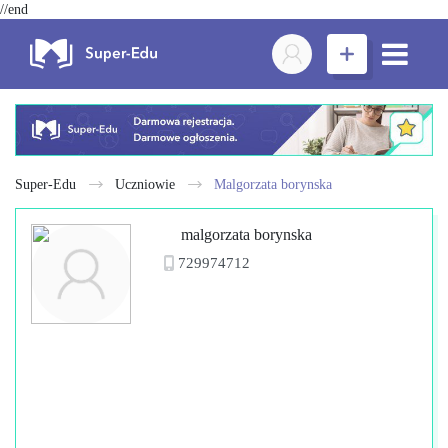
//end
Super-Edu
Uczniowie
malgorzata borynska
malgorzata borynska
729974712