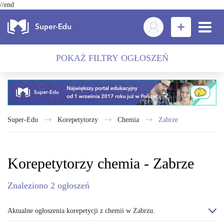
//end
POKAŻ FILTRY OGŁOSZEŃ
Super-Edu
Korepetytorzy
chemia
Zabrze
Korepetytorzy chemia - Zabrze
Znaleziono
2
ogłoszeń
Aktualne ogłoszenia korepetycji z chemii w Zabrzu.