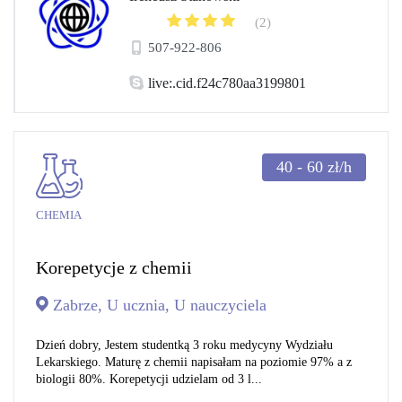
(2)
507-922-806
live:.cid.f24c780aa3199801
40 - 60
zł/h
CHEMIA
Korepetycje z chemii
Zabrze, U ucznia, U nauczyciela
Dzień dobry, Jestem studentką 3 roku medycyny Wydziału
Lekarskiego. Maturę z chemii napisałam na poziomie 97% a z
biologii 80%. Korepetycji udzielam od 3 l...