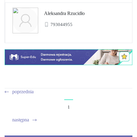
Aleksandra Rzucidło
793044955
poprzednia
1
następna