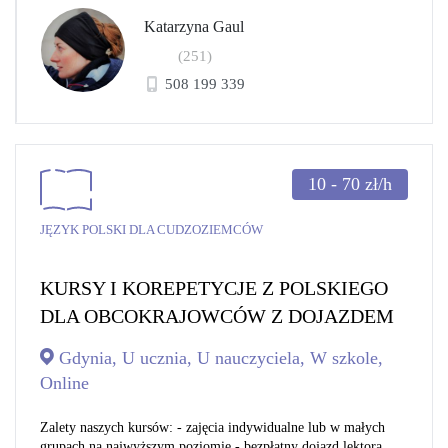
Katarzyna Gaul
(251)
508 199 339
10 - 70
zł/h
JĘZYK POLSKI DLA CUDZOZIEMCÓW
KURSY I KOREPETYCJE Z POLSKIEGO
DLA OBCOKRAJOWCÓW Z DOJAZDEM
Gdynia, U ucznia, U nauczyciela, W szkole,
Online
Zalety naszych kursów: - zajęcia indywidualne lub w małych
grupach na najwyższym poziomie - bezpłatny dojazd lektora