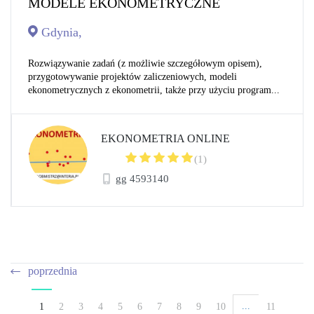
MODELE EKONOMETRYCZNE
Gdynia,
Rozwiązywanie zadań (z możliwie szczegółowym opisem),
przygotowywanie projektów zaliczeniowych, modeli
ekonometrycznych z ekonometrii, także przy użyciu program...
EKONOMETRIA ONLINE
(1)
gg 4593140
poprzednia
...
1
2
3
4
5
6
7
8
9
10
11