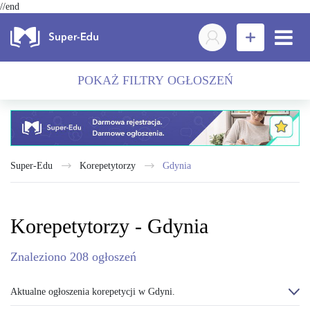
//end
POKAŻ FILTRY OGŁOSZEŃ
Super-Edu
Korepetytorzy
Gdynia
Korepetytorzy - Gdynia
Znaleziono
208
ogłoszeń
Aktualne ogłoszenia korepetycji w Gdyni.