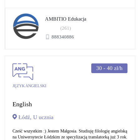
AMBITIO Edukacja
(261)
888340886
30 - 40
zł/h
JĘZYK ANGIELSKI
English
Łódź, U ucznia
Cześć wszystkim :) Jestem Małgosia. Studiuję filologię angielską
na Uniwersytecie Łódzkim ze specylizacją translatorką już 3 rok.