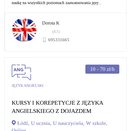
naukę na wszystkich poziomach zaawansowania języ...
Dorota K
(83)
695331665
10 - 70
zł/h
JĘZYK ANGIELSKI
KURSY I KOREPETYCJE Z JĘZYKA
ANGIELSKIEGO Z DOJAZDEM
Łódź, U ucznia, U nauczyciela, W szkole,
Online