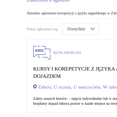
Znaleziono
8
ogłoszeń
Aktualne ogłoszenia korepetycji z języka angielskiego w Zab
Domyślnie
Pokaż ogłoszenia wg:
JĘZYK ANGIELSKI
KURSY I KOREPETYCJE Z JĘZYKA
DOJAZDEM
Zabrze, U ucznia, U nauczyciela, W szko
Zalety naszych kursów: - zajęcia indywidualne lub w m
bezpłatny dojazd lektora prawie w każde miejsce na teren