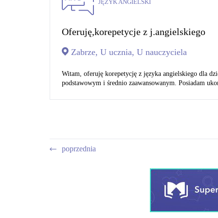
JĘZYK ANGIELSKI
Oferuję,korepetycje z j.angielskiego
Zabrze, U ucznia, U nauczyciela
Witam, oferuję korepetycję z języka angielskiego dla dz
podstawowym i średnio zaawansowanym. Posiadam ukońc
poprzednia