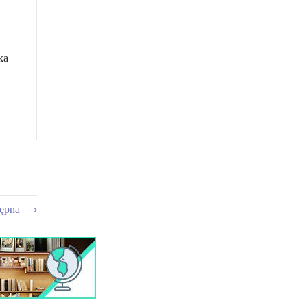
ka
tępna