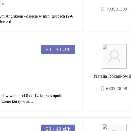
le
793501399
ym Anglikiem -Zajęcia w mini grupach (2-6
ne z d...
20 - 40
zł/h
Natalia Różankows
660320098
ieci w wieku od 8 do 14 lat, w stopniu
zone kursy w sz...
20 - 40
zł/h