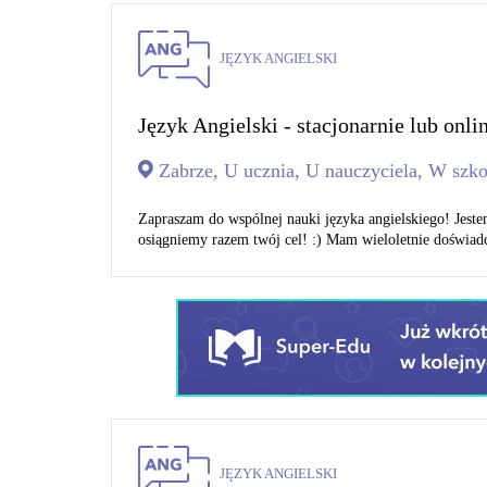
JĘZYK ANGIELSKI
Język Angielski - stacjonarnie lub onli
Zabrze, U ucznia, U nauczyciela, W szko
Zapraszam do wspólnej nauki języka angielskiego! Jest
osiągniemy razem twój cel! :) Mam wieloletnie doświadc
JĘZYK ANGIELSKI