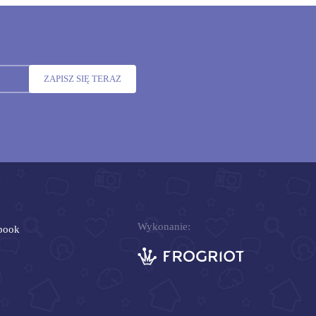
ZAPISZ SIĘ TERAZ
Wykonanie:
book