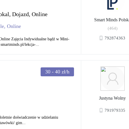
okal, Dojazd, Online
Smart Minds Polsk
le, Online
(464)
792874363
ine Zajęcia Indywidualne bądź w Mini-
artminds.pl/lekcja-...
30 - 40
zł/h
Justyna Wolny
791979335
loletnie doświadczenie w udzielaniu
stawówki/ gim...