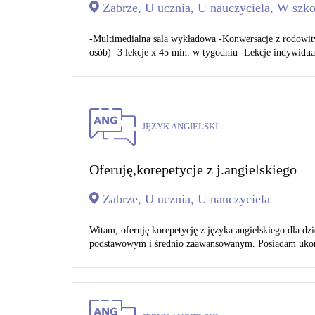
Zabrze, U ucznia, U nauczyciela, W szko
-Multimedialna sala wykładowa -Konwersacje z rodowit
osób) -3 lekcje x 45 min. w tygodniu -Lekcje indywidual
JĘZYK ANGIELSKI
Oferuję,korepetycje z j.angielskiego
Zabrze, U ucznia, U nauczyciela
Witam, oferuję korepetycję z języka angielskiego dla dz
podstawowym i średnio zaawansowanym. Posiadam ukońc