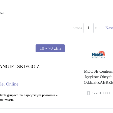
rzu.
Nast
Strona
z
1
10 - 70
zł/h
 ANGIELSKIEGO Z
MOOSE Centru
Języków Obcych
Oddział ZABRZ
le, Online
327819909
ałych grupach na najwyższym poziomie -
ie miasta ...