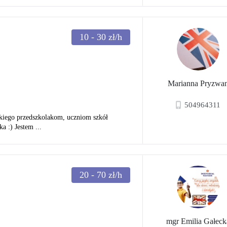
10 - 30
zł/h
Marianna Pryzwa
504964311
lskiego przedszkolakom, uczniom szkół
a :) Jestem ...
20 - 70
zł/h
mgr Emilia Gałeck