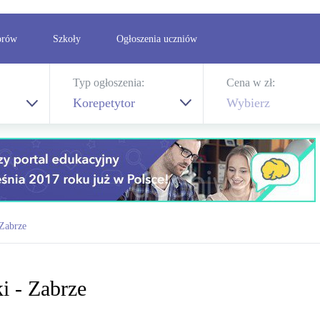
orów
Szkoły
Ogłoszenia uczniów
Typ ogłoszenia:
Cena w zł:
Korepetytor
Wybierz
Zabrze
i - Zabrze