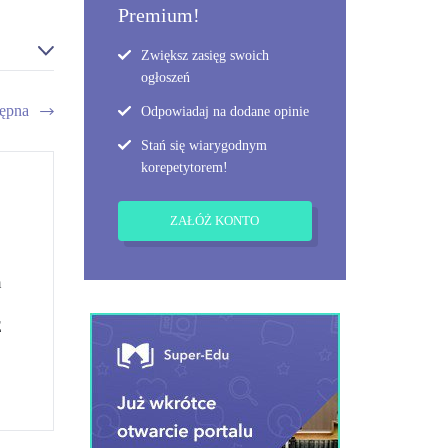
Premium!
Zwiększ zasięg swoich
ogłoszeń
ępna
Odpowiadaj na dodane opinie
Stań się wiarygodnym
korepetytorem!
ZAŁÓŻ KONTO
m
E