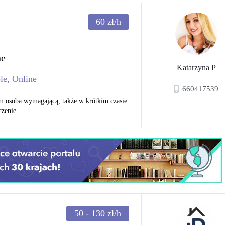
60
zł/h
ne
Katarzyna P
le, Online
660417539
em osoba wymagającą, także w krótkim czasie
zenie...
50 - 130
zł/h