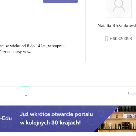
Natalia Różankows
660320098
ieci w wieku od 8 do 14 lat, w stopniu
zone kursy w sz...
nas
1