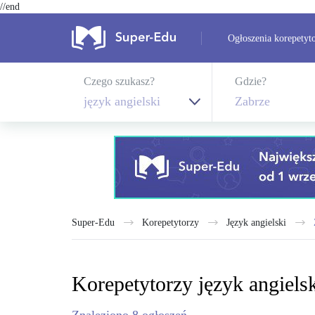
//end
Ogłoszenia korepetyt
Czego szukasz?
Gdzie?
język angielski
Zabrze
Super-Edu
Korepetytorzy
język angielski
Korepetytorzy język angielsk