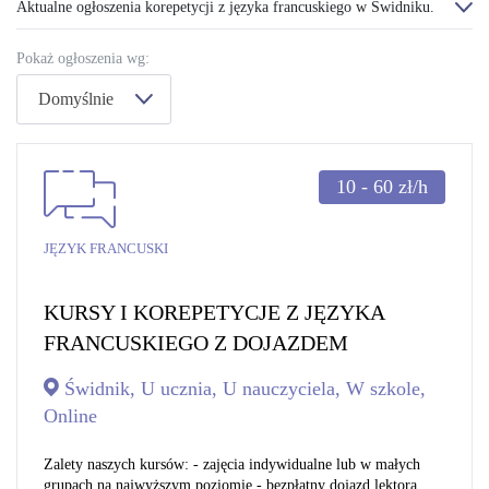
Aktualne ogłoszenia korepetycji z języka francuskiego w Świdniku.
Pokaż ogłoszenia wg:
Domyślnie
10 - 60
zł/h
JĘZYK FRANCUSKI
KURSY I KOREPETYCJE Z JĘZYKA
FRANCUSKIEGO Z DOJAZDEM
Świdnik, U ucznia, U nauczyciela, W szkole,
Online
Zalety naszych kursów: - zajęcia indywidualne lub w małych
grupach na najwyższym poziomie - bezpłatny dojazd lektora