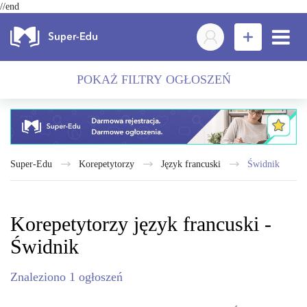
//end
POKAŻ FILTRY OGŁOSZEŃ
Super-Edu
Korepetytorzy
język francuski
Świdnik
Korepetytorzy język francuski -
Świdnik
Znaleziono
1
ogłoszeń