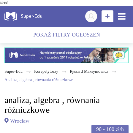
//end
POKAŻ FILTRY OGŁOSZEŃ
Super-Edu
Korepetytorzy
Ryszard Maksymowicz
analiza, algebra , równania różniczkowe
analiza, algebra , równania
różniczkowe
Wrocław
90 - 100
zł/h