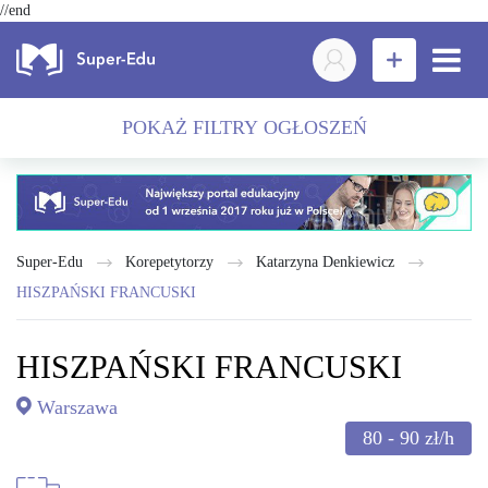
//end
POKAŻ FILTRY OGŁOSZEŃ
Super-Edu
Korepetytorzy
Katarzyna Denkiewicz
HISZPAŃSKI FRANCUSKI
HISZPAŃSKI FRANCUSKI
Warszawa
80 - 90
zł/h