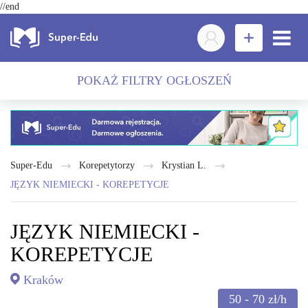
//end
POKAŻ FILTRY OGŁOSZEŃ
Super-Edu
Korepetytorzy
Krystian L.
JĘZYK NIEMIECKI - KOREPETYCJE
JĘZYK NIEMIECKI -
KOREPETYCJE
Kraków
50 - 70
zł/h