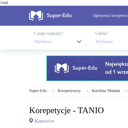
//end
Ogłoszenia korepetyt
Czego szukasz?
Gdzie?
Wybierz
Wybierz
Super-Edu
Korepetytorzy
Karolina Składan
Korepetycje - TANIO
Katowice