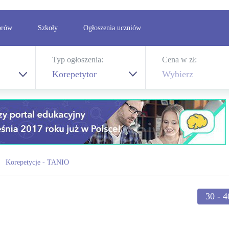
orów
Szkoły
Ogłoszenia uczniów
Typ ogłoszenia:
Cena w zł:
Korepetytor
Wybierz
Korepetycje - TANIO
30 - 