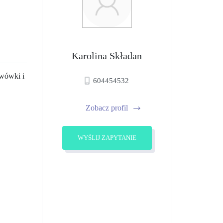
Karolina Składan
awówki i
604454532
Zobacz profil
WYŚLIJ ZAPYTANIE