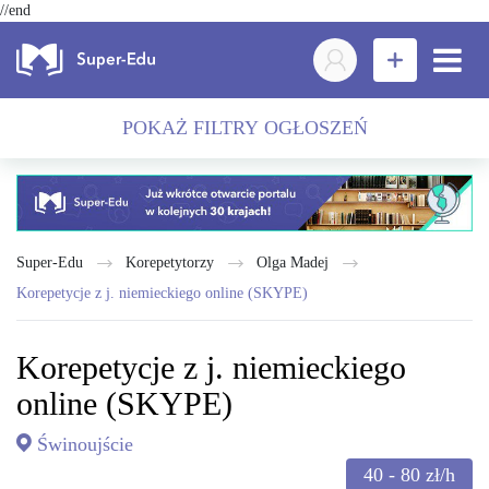
//end
POKAŻ FILTRY OGŁOSZEŃ
Super-Edu
Korepetytorzy
Olga Madej
Korepetycje z j. niemieckiego online (SKYPE)
Korepetycje z j. niemieckiego
online (SKYPE)
Świnoujście
40 - 80
zł/h