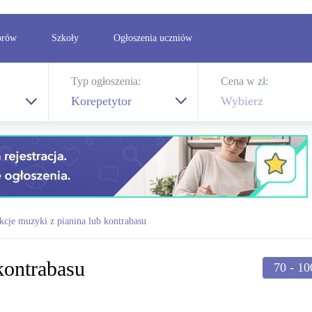
orów
Szkoły
Ogłoszenia uczniów
Typ ogłoszenia:
Cena w zł:
Korepetytor
Wybierz
ekcje muzyki z pianina lub kontrabasu
kontrabasu
70 - 1