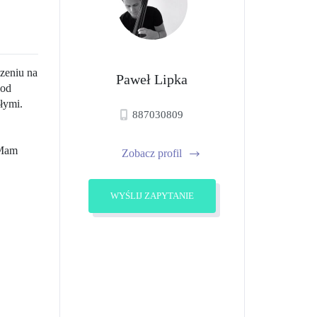
zeniu na
Paweł Lipka
 od
łymi.
887030809
 Mam
Zobacz profil
WYŚLIJ ZAPYTANIE