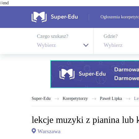
//end
Ogłoszenia korepetyt
Czego szukasz?
Gdzie?
Wybierz
Wybierz
Super-Edu
Korepetytorzy
Paweł Lipka
l
lekcje muzyki z pianina lub 
Warszawa