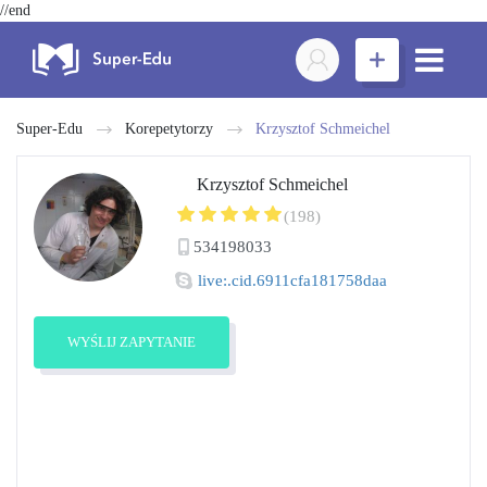
//end
Super-Edu
Korepetytorzy
Krzysztof Schmeichel
Krzysztof Schmeichel
(198)
534198033
live:.cid.6911cfa181758daa
WYŚLIJ ZAPYTANIE