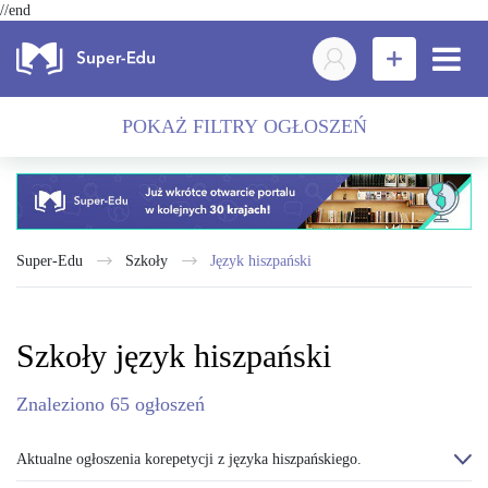
//end
POKAŻ FILTRY OGŁOSZEŃ
Super-Edu
Szkoły
język hiszpański
Szkoły język hiszpański
Znaleziono
65
ogłoszeń
Aktualne ogłoszenia korepetycji z języka hiszpańskiego.