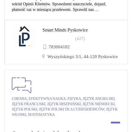
wśród Opinii Klientów. Sprawdzeni nauczyciele, dojazd,
płatność raz w miesiącu przelewem. Sprawdź nas ...
Smart Minds Pyskowice
(427)
783004182
Wyszyńskiego 3/1, 44-120 Pyskowice
CHEMIA, EFEKTYWNA NAUKA, FIZYKA, JĘZYK ANGIELSKI,
JĘZYK FRANCUSKI, JĘZYK HISZPAŃSKI, JĘZYK NIEMIECKI,
JĘZYK POLSKI, JĘZYK POLSKI DLA CUDZOZIEMCÓW, JĘZYK
WŁOSKI, MATEMATYKA