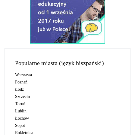
Popularne miasta (język hiszpański)
Warszawa
Poznań
Łódź
Szczecin
Toruń
Lublin
Łochów
Sopot
Rokietnica