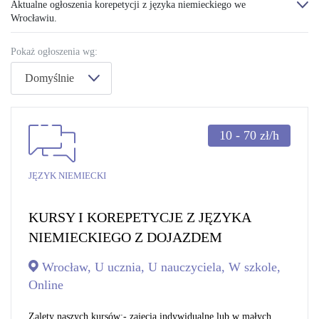
Aktualne ogłoszenia korepetycji z języka niemieckiego we
Wrocławiu.
Pokaż ogłoszenia wg:
Domyślnie
10 - 70
zł/h
JĘZYK NIEMIECKI
KURSY I KOREPETYCJE Z JĘZYKA
NIEMIECKIEGO Z DOJAZDEM
Wrocław, U ucznia, U nauczyciela, W szkole,
Online
Zalety naszych kursów:- zajęcia indywidualne lub w małych