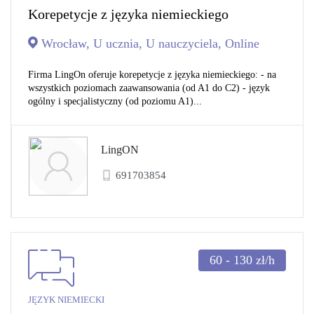
Korepetycje z języka niemieckiego
Wrocław, U ucznia, U nauczyciela, Online
Firma LingOn oferuje korepetycje z języka niemieckiego: - na
wszystkich poziomach zaawansowania (od A1 do C2) - język
ogólny i specjalistyczny (od poziomu A1)...
LingON
691703854
60 - 130
zł/h
JĘZYK NIEMIECKI