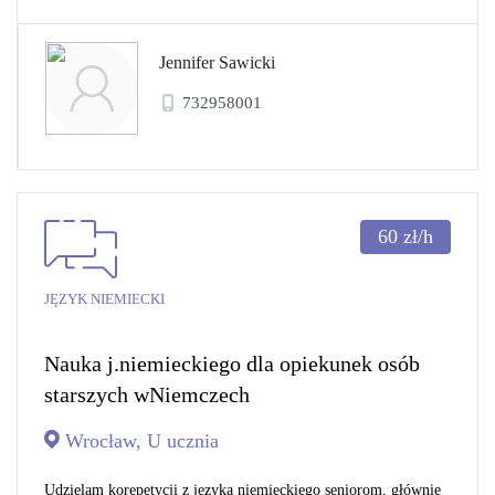
Jennifer Sawicki
732958001
60
zł/h
JĘZYK NIEMIECKI
Nauka j.niemieckiego dla opiekunek osób
starszych wNiemczech
Wrocław, U ucznia
Udzielam korepetycji z języka niemieckiego seniorom, głównie