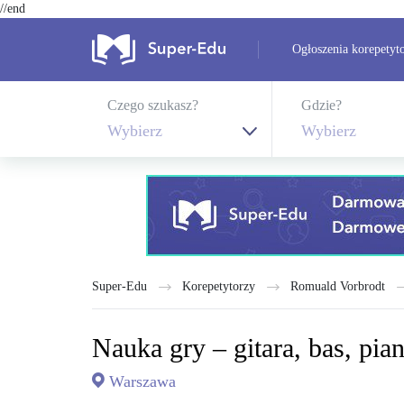
//end
Ogłoszenia korepetyt
Czego szukasz?
Gdzie?
Wybierz
Wybierz
Super-Edu
Korepetytorzy
Romuald Vorbrodt
Nauka gry – gitara, bas, pia
Warszawa