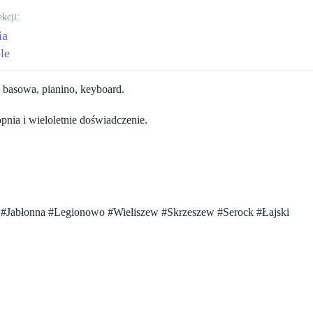
ekcji:
ia
le
, basowa, pianino, keyboard.
nia i wieloletnie doświadczenie.
 #Jabłonna #Legionowo #Wieliszew #Skrzeszew #Serock #Łajski