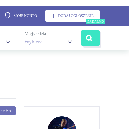
MOJE KONTO
DODAJ OGŁOSZENIE
Miejsce lekcji:
Wybierz
0
zł/h