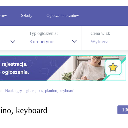
orów
Szkoły
Ogłoszenia uczniów
Typ ogłoszenia:
Cena w zł:
Korepetytor
Wybierz
Nauka gry – gitara, bas, pianino, keyboard
nino, keyboard
10